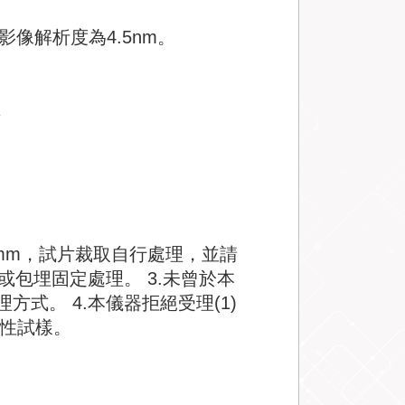
影像解析度為4.5nm。
R
0mm，試片裁取自行處理，並請
或包埋固定處理。 3.未曾於本
式。 4.本儀器拒絕受理(1)
磁性試樣。