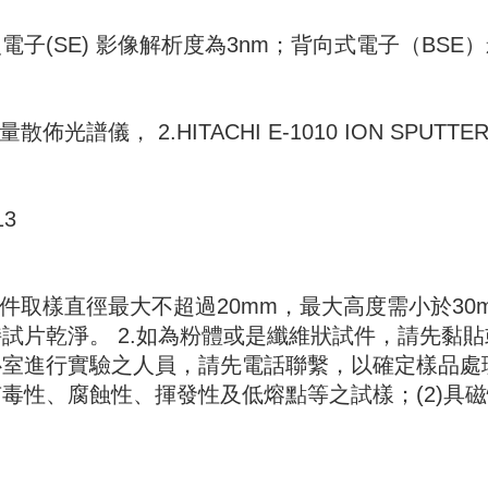
電子(SE) 影像解析度為3nm；背向式電子（BSE）
量散佈光譜儀， 2.HITACHI E-1010 ION SPUTTE
13
試件取樣直徑最大不超過20mm，最大高度需小於3
試片乾淨。 2.如為粉體或是纖維狀試件，請先黏貼
室進行實驗之人員，請先電話聯繫，以確定樣品處理方
毒性、腐蝕性、揮發性及低熔點等之試樣；(2)具