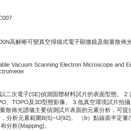
C007
000N高解晰可變真空掃描式電子顯微鏡及能量散佈光譜儀 
iable Vacuum Scanning Electron Microscope and E
ctrometer
可以二次電子(SE)偵測固體材料試片的表面型態。 2
PO、TOPO及3D型態影像。 3.低真空環境試片拍攝
能量散佈光譜儀主要偵測試片表面的元素分析，可提
，分析元素範圍B(5)~U(92)。 （b）點線面半定
布分析(Mapping)。