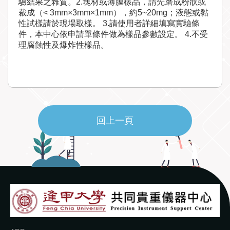
驗結果之雜質。2.塊材或薄膜樣品，請先磨成粉狀或
裁成（< 3mm×3mm×1mm），約5~20mg；液態或黏
性試樣請於現場取樣。 3.請使用者詳細填寫實驗條
件，本中心依申請單條件做為樣品參數設定。 4.不受
理腐蝕性及爆炸性樣品。
回上一頁