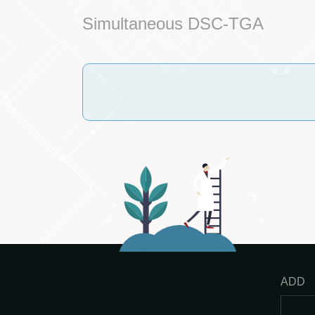
Simultaneous DSC-TGA
ADD